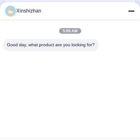
RFQ
Xinshizhan
5:06 AM
Good day, what product are you looking for?
HUBUNGI KAMI
Alamat:
606, Bangunan C, Taman Ilmu
Longbang Kexing, Gong Ming Street, 518106,
ShenZhen, Cina.
Surel:
david.sheng1986@outlook.com
Telepon:
+8615013682136