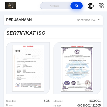
Rumah
>
Xinshizhan Precision Co., Ltd. sertifikat ISO
PERUSAHAAN
sertifikat ISO
SERTIFIKAT ISO
SGS
ISO9001
Standar:
Standar:
Nomor:
06530002422005
Nomor: