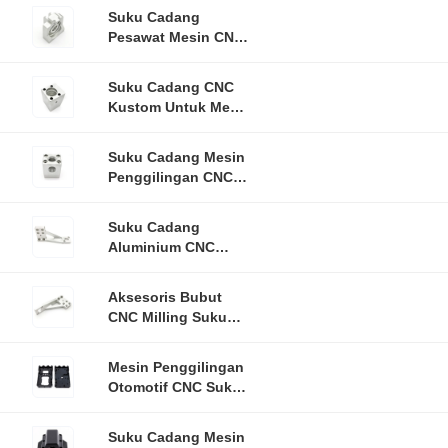
Penggilingan CNC
Suku Cadang
Pesawat Mesin CNC
Aluminium SS
Presisi Untuk
Suku Cadang CNC
Otomotif
Kustom Untuk Mesin
Disesuaikan
Penggilingan
Otomotif Ra0.8-
Suku Cadang Mesin
Ra3.2
Penggilingan CNC
OEM Mesin Suku
Cadang Otomotif
Suku Cadang
Aluminium CNC
Anodizing Untuk
Pemesinan Otomatis
Aksesoris Bubut
Presisi Tinggi
CNC Milling Suku
Cadang Mobil Mesin
CNC
Mesin Penggilingan
Otomotif CNC Suku
Cadang ODM Presisi
Tinggi
Suku Cadang Mesin