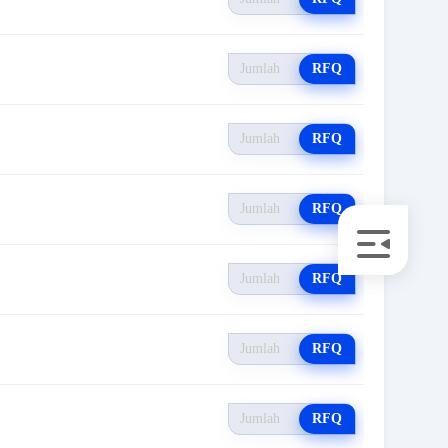
RFQ
RFQ
RFQ
RFQ
RFQ
RFQ