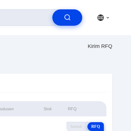
Kirim RFQ
rodusen
Stok
RFQ
RFQ