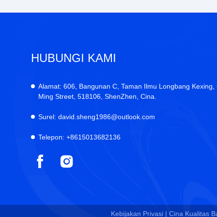
HUBUNGI KAMI
Alamat:
606, Bangunan C, Taman Ilmu Longbang Kexing,
Ming Street, 518106, ShenZhen, Cina.
Surel:
david.sheng1986@outlook.com
Telepon:
+8615013682136
Kebijakan Privasi |
Cina Kualitas B