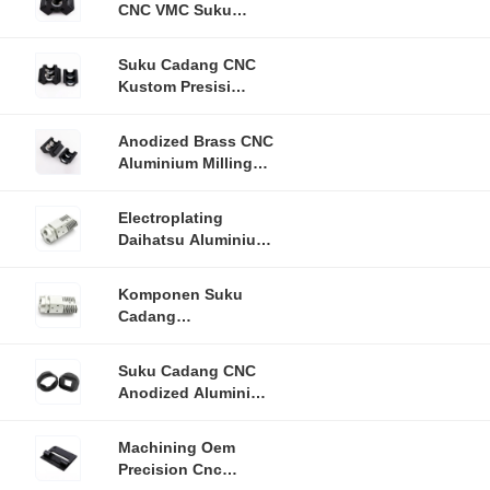
CNC VMC Suku
Cadang Otomotif
Aluminium Anodized
Suku Cadang CNC
Mesin OEM
Kustom Presisi
Komponen Mesin
Aluminium 5 Sumbu
Anodized Brass CNC
Aluminium Milling
Parts Machining
Untuk Mobil
Electroplating
Otomatis
Daihatsu Aluminium
CNC Suku Cadang
Mesin Kustom
Komponen Suku
Cadang
Penggilingan Presisi
Mesin Cnc Kustom
Suku Cadang CNC
Anodized Aluminium
Logam Mulia
Berubah Bagian
Machining Oem
Mesin
Precision Cnc