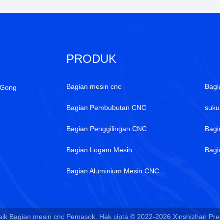
PRODUK
Bagian mesin cnc
Bagi
 Gong
Bagian Pembubutan CNC
suku
Bagian Penggilingan CNC
Bagi
Bagian Logam Mesin
Bag
Bagian Aluminium Mesin CNC
aik Bagian mesin cnc Pemasok. Hak cipta © 2022-2026 Xinshizhan Precis