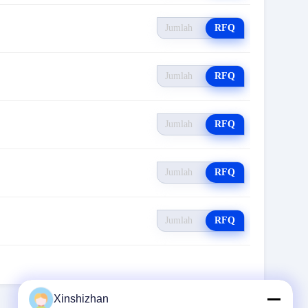
RFQ
RFQ
RFQ
RFQ
RFQ
Xinshizhan