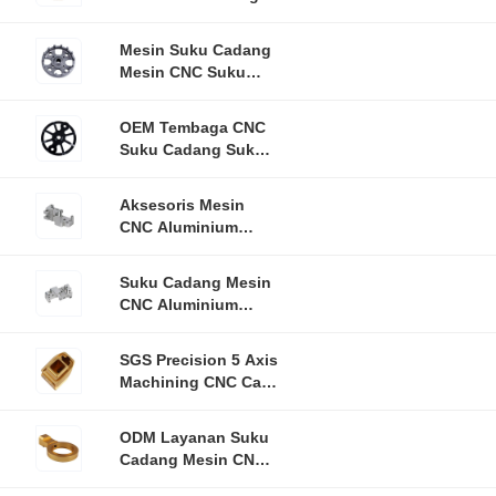
Aluminium OEM
Mesin Suku Cadang
Mesin CNC Suku
Cadang Mesin
Penggilingan
OEM Tembaga CNC
Kustom
Suku Cadang Suku
Cadang Mobil
Penggilingan
Aksesoris Mesin
Penerbangan
CNC Aluminium
Autopart Spare 5
Axis Machined
Suku Cadang Mesin
CNC Aluminium
Presisi Tinggi Untuk
Mobil 0.005mm-
SGS Precision 5 Axis
0.01mm
Machining CNC Car
Parts Custom
ODM Layanan Suku
Cadang Mesin CNC
Aksesori Mesin