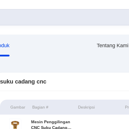
oduk
Tentang Kami
suku cadang cnc
Gambar
Bagian #
Deskripsi
P
Mesin Penggilingan
CNC Suku Cadang