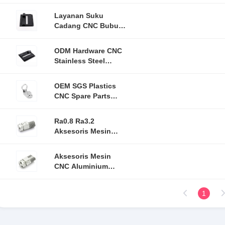
Turning Parts Untuk
Mesin Mesin
Layanan Suku
Cadang CNC Bubut
Presisi Bahan
Aluminium
ODM Hardware CNC
Kuningan
Stainless Steel
Kuningan
Mengubah Bagian
OEM SGS Plastics
Mesin Presisi
CNC Spare Parts
Stainless Steel
Turning Parts Kecil
Ra0.8 Ra3.2
Qty
Aksesoris Mesin
CNC 5 Axis
Machined Auto
Aksesoris Mesin
Spare Parts
CNC Aluminium
Autopart Spare 5
Axis Machined
1