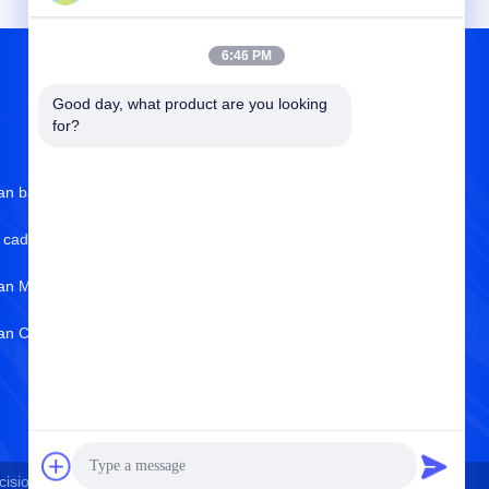
6:46 PM
Good day, what product are you looking 
TENTANG KAMI
for?
an balik bubut cnc
Tentang Kami
 cadang cnc
sertifikat ISO
an Mekanik CNC
Kontrol Kualitas
ian CNC RC
Kebijakan Privasi
Pusat Bantuan
ion Co., Ltd. . Seluruh hak cipta.