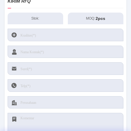
KIRIM RFQ
2pcs
Stok:
MOQ: