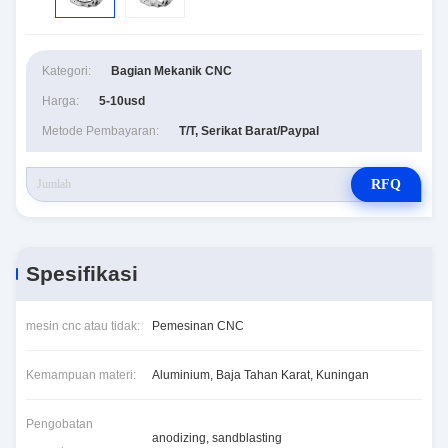
Kategori:
Bagian Mekanik CNC
Harga:
5-10usd
Metode Pembayaran:
T/T, Serikat Barat/Paypal
RFQ
Spesifikasi
mesin cnc atau tidak:
Pemesinan CNC
Kemampuan materi:
Aluminium, Baja Tahan Karat, Kuningan
Pengobatan
anodizing, sandblasting