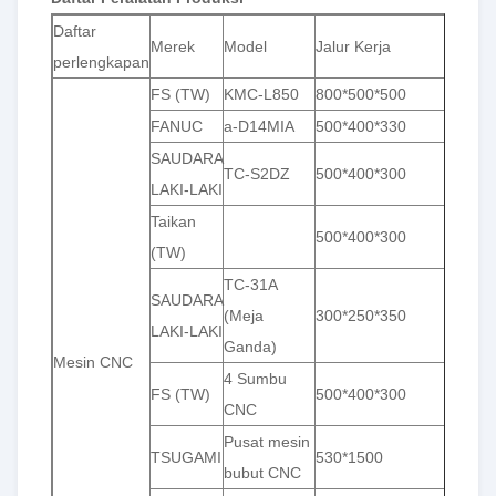
Daftar
Merek
Model
Jalur Kerja
Toler
perlengkapan
FS (TW)
KMC-L850
800*500*500
&plus
FANUC
a-D14MIA
500*400*330
&plus
SAUDARA
TC-S2DZ
500*400*300
&plus
LAKI-LAKI
Taikan
500*400*300
&plus
(TW)
TC-31A
SAUDARA
(Meja
300*250*350
&plus
LAKI-LAKI
Ganda)
Mesin CNC
4 Sumbu
FS (TW)
500*400*300
&plus
CNC
Pusat mesin
TSUGAMI
530*1500
&plus
bubut CNC