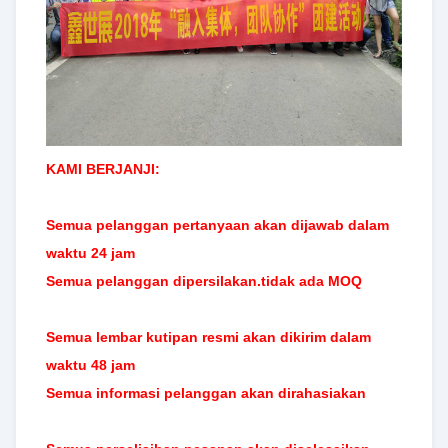
KAMI BERJANJI:
Semua pelanggan
pertanyaan akan dijawab dalam
waktu 24 jam
Semua pelanggan dipersilakan.tidak ada MOQ
Semua lembar kutipan resmi akan dikirim dalam
waktu 48 jam
Semua informasi pelanggan akan dirahasiakan