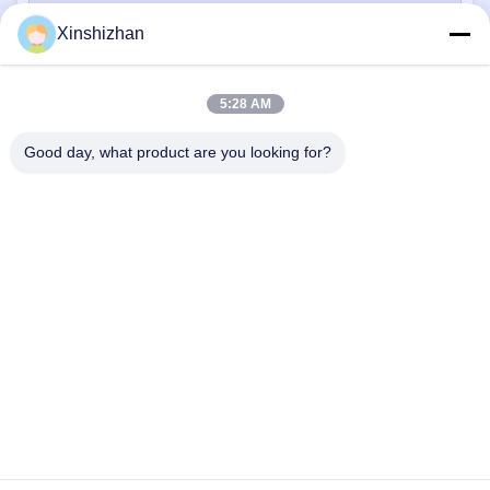
Xinshizhan
Kirimkan
5:28 AM
Good day, what product are you looking for?
HUBUNGI KAMI
Alamat:
606, Bangunan C, Taman Ilmu
Longbang Kexing, Gong Ming Street, 518106,
ShenZhen, Cina.
Surel:
david.sheng1986@outlook.com
Telepon:
+8615013682136