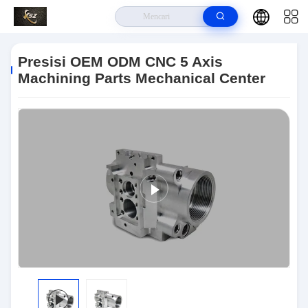
Rumah
>
Produk
>
Bagian Mekanik CNC
>
Presisi OEM ODM CNC 5
Axis Machining Parts Mechanical Center
Presisi OEM ODM CNC 5 Axis
Machining Parts Mechanical Center