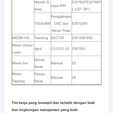
Mazak (5-
510*910*510*360°*
saya-600
&plus
Axis)
(-120°-30°)
Penggilingan
TSUGAMI
CNC dan
530*1500
&plus
Mesin Putar
WEDM-HS
Tianlong
DK7728
230*280*400
&plus
Mesin Ukiran
April
CJ-CO2-10
250*250
±0,00
Laser
Danau
Mesin bor
Manual
15
±0,01
Barat
Mesin
Danau
Manual
25
±0,01
Tapping
Barat
Tim kerja yang terampil dan terlatih dengan baik 
dan lingkungan manajemen yang baik.